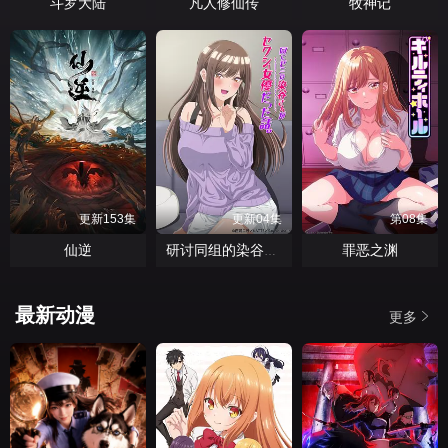
斗罗大陆
凡人修仙传
牧神记
更新153集
更新04集
第08集
仙逆
罪恶之渊
研讨同组的染谷同学原来是女优这事
最新动漫
更多