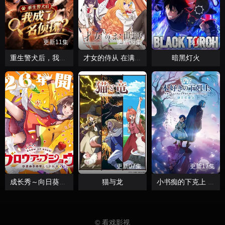
更新11集
更新06集
更新06集
暗黑灯火
重生警犬后，我成了名侦探？
才女的侍从 在满是高岭之花的贵族学校暗中照顾毫无生活自理能力的学院第一大小姐
更新06集
更新07集
更新17集
猫与龙
成长秀～向日葵马戏团～
小书痴的下克上 领主的养女
© 看戏影视