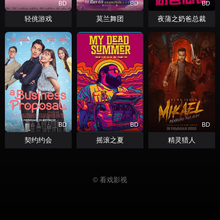
BD
BD
BD
轻佻游戏
莫兰舞团
夜蒲之奶爸总裁
BD
BD
BD
契约约会
摇滚之夏
精灵猎人
© 看戏影视