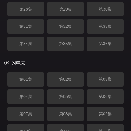
第28集
第29集
第30集
第31集
第32集
第33集
第34集
第35集
第36集
闪电云
第01集
第02集
第03集
第04集
第05集
第06集
第07集
第08集
第09集