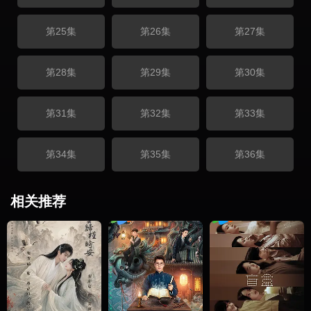
第25集
第26集
第27集
第28集
第29集
第30集
第31集
第32集
第33集
第34集
第35集
第36集
相关推荐