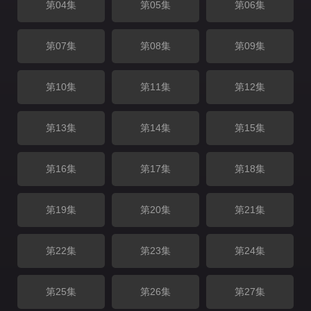
第04集
第05集
第06集
第07集
第08集
第09集
第10集
第11集
第12集
第13集
第14集
第15集
第16集
第17集
第18集
第19集
第20集
第21集
第22集
第23集
第24集
第25集
第26集
第27集