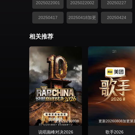
2025022001
2025022002
20250227
20250417
20250418加更
20250424
相关推荐
更新20260808
更新20260808加更第
说唱巅峰对决2026
歌手2026