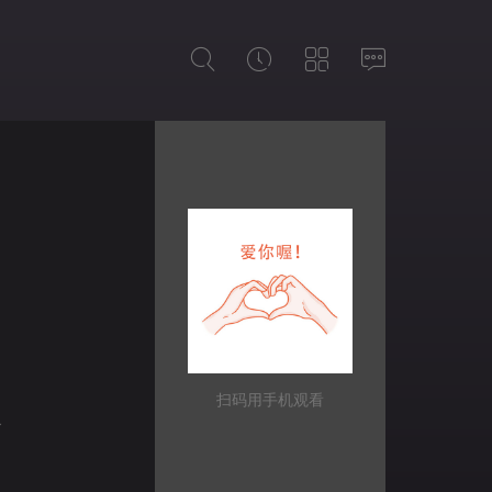
扫码用手机观看