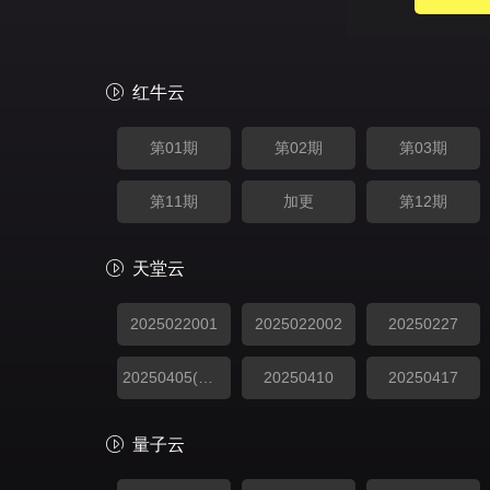
红牛云
第01期
第02期
第03期
第11期
加更
第12期
天堂云
2025022001
2025022002
20250227
20250405(直播陪看)
20250410
20250417
量子云