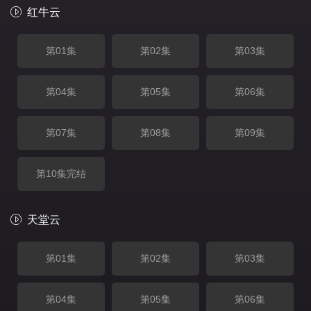
红牛云
第01集
第02集
第03集
第04集
第05集
第06集
第07集
第08集
第09集
第10集完结
天堂云
第01集
第02集
第03集
第04集
第05集
第06集