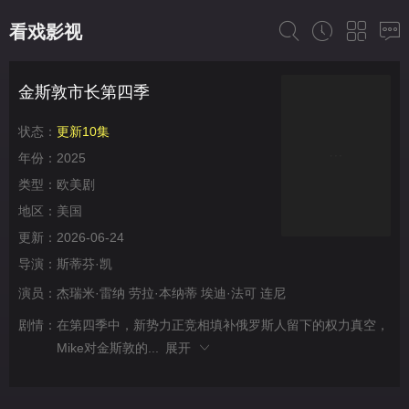
看戏影视
金斯敦市长第四季
状态：
更新10集
年份：
2025
类型：
欧美剧
地区：
美国
更新：
2026-06-24
导演：
斯蒂芬·凯
演员：
杰瑞米·雷纳
劳拉·本纳蒂
埃迪·法可
连尼
剧情：
在第四季中，新势力正竞相填补俄罗斯人留下的权力真空，
Mike对金斯敦的...
展开