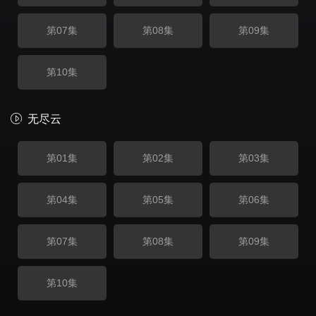
第07集
第08集
第09集
第10集
无尽云
第01集
第02集
第03集
第04集
第05集
第06集
第07集
第08集
第09集
第10集