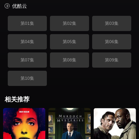
优酷云
第01集
第02集
第03集
第04集
第05集
第06集
第07集
第08集
第09集
第10集
相关推荐