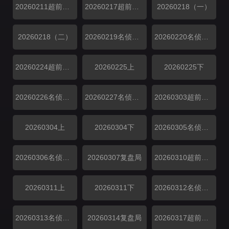
20260211超前聚会
20260217超前彩蛋
20260218（一）
20260218（二）
20260219名侦探vlog
20260220名侦探俱乐部
20260224超前彩蛋
20260225上
20260225下
20260226名侦探vlog
20260227名侦探俱乐部
20260303超前彩蛋
20260304上
20260304下
20260305名侦探vlog
20260306名侦探俱乐部
20260307复盘局
20260310超前彩蛋
20260311上
20260311下
20260312名侦探vlog
20260313名侦探俱乐部
20260314复盘局
20260317超前彩蛋