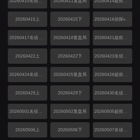
20260410名侦探俱乐部
20260411复盘局
20260414超前彩蛋
20260415上
20260415下
20260416侦探vlog
20260417名侦探俱乐部
20260418复盘局
20260421超前彩蛋
20260422上
20260422下
20260423名侦探vlog
20260424名侦探俱乐部
20260425复盘局
20260428超前彩蛋
20260429上
20260429下
20260430名侦探vlog
20260501名侦探俱乐部
20260502复盘局
20260505超前彩蛋
20260506上
20260506下
20260507名侦探vlog