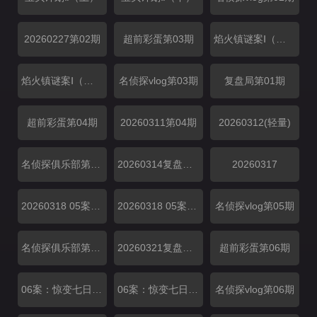
20260227第02期
超前彩蛋第03期
焰火镇谜案Ⅰ（上）
焰火镇谜案Ⅰ（下）
名侦探vlog第03期
复盘局第01期
超前彩蛋第04期
20260311第04期
20260312(轻量)
名侦探俱乐部第04期
20260314复盘局第02期
20260317
20260318 05案惊变七日上
20260318 05案惊变七日下
名侦探vlog第05期
名侦探俱乐部第05期
20260321复盘局第03期
超前彩蛋第06期
06案：惊变七日Ⅱ上
06案：惊变七日Ⅱ下
名侦探vlog第06期