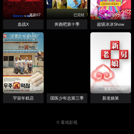
更新07
已完结
更新20260801
血战X
奔跑吧第十季
超级冰冰Show
更新02
更新20260807
更新20260807
宇宙年糕店
国医少年志第三季
新老娘舅
© 看戏影视