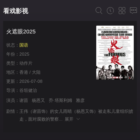
看戏影视
火遮眼2025
状态：
国语
年份：
2025
类型：
动作片
地区：
香港 / 大陆
更新：
2026-07-08
导演：
谷垣健治
演员：
谢苗
杨恩又
乔·塔斯利姆
雅彦
剧情：
王伟（谢苗饰）的女儿雨晴（杨恩又饰）被走私儿童组织掳
走，面对腐败的警察...
展开