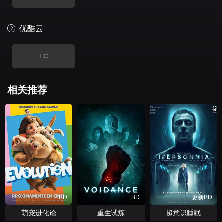
优酷云
TC
相关推荐
BD
BD
更新BD
萌宠进化论
重生试炼
超意识睡眠