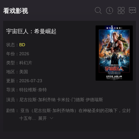
看戏影视
宇宙巨人：希曼崛起
状态：
BD
年份：
2026
类型：
科幻片
地区：
美国
更新：
2026-07-23
导演：
特拉维斯·奈特
演员：
尼古拉斯·加利齐纳
卡米拉·门德斯
伊德瑞斯
剧情：
亚当（尼古拉斯·加利齐纳饰）在神秘圣剑的召唤下，尘封
十五年...
展开