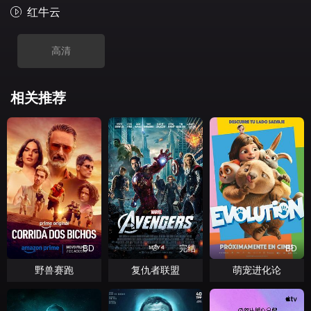
红牛云
高清
相关推荐
BD
完结
BD
野兽赛跑
复仇者联盟
萌宠进化论