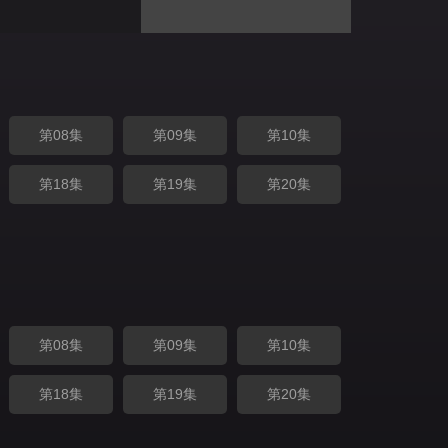
第08集
第09集
第10集
第18集
第19集
第20集
第08集
第09集
第10集
第18集
第19集
第20集