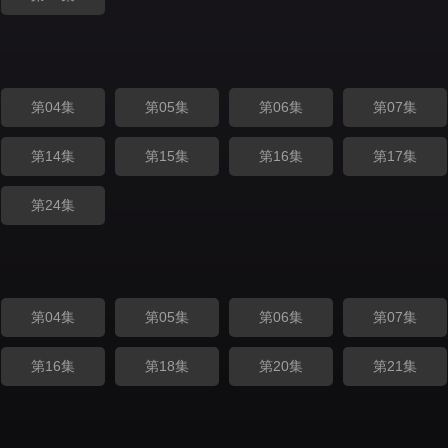
第04集
第05集
第06集
第07集
第14集
第15集
第16集
第17集
第24集
第04集
第05集
第06集
第07集
第16集
第18集
第20集
第21集