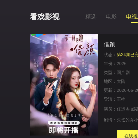
看戏影视
精选
电影
电视
借颜
状态：
第24集已
年份：
2026
类型：
国产剧
地区：
大陆
更新：
2026-06-2
导演：
王梓
演员：
任运杰
戚
剧情：
失忆的乔小
在线播