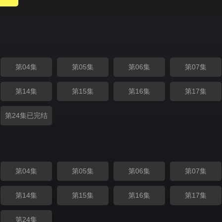
第04集
第05集
第06集
第07集
第14集
第15集
第16集
第17集
第24集已完结
第04集
第05集
第06集
第07集
第14集
第15集
第16集
第17集
第24集