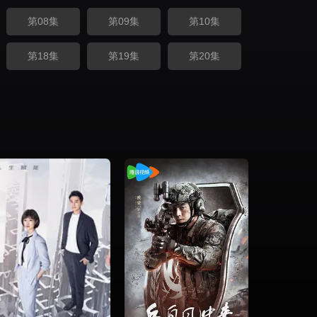
第08集
第09集
第10集
第18集
第19集
第20集