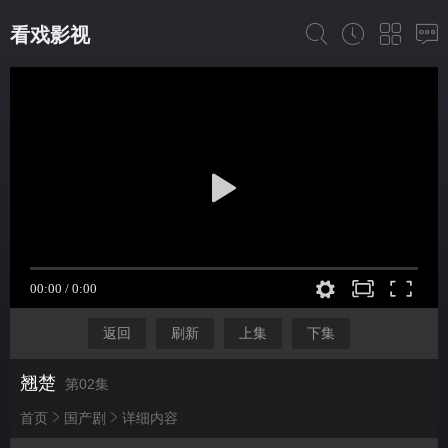
看戏影视
返回
刷新
上集
下集
翘楚
第02集
首页
国产剧
详细内容