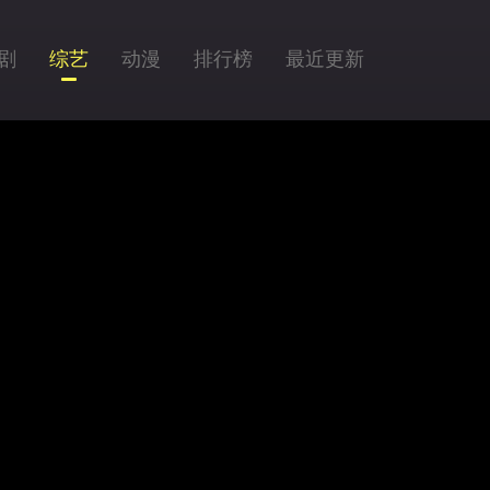
剧
综艺
动漫
排行榜
最近更新