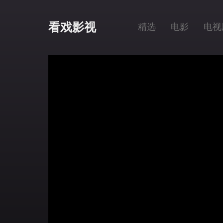
看戏影视
精选
电影
电视