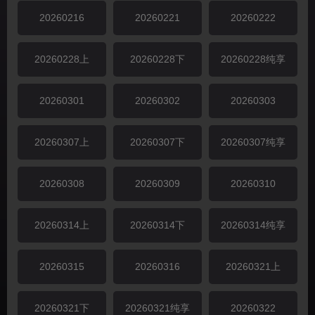
20260216
20260221
20260222
20260228上
20260228下
20260228纯享
20260301
20260302
20260303
20260307上
20260307下
20260307纯享
20260308
20260309
20260310
20260314上
20260314下
20260314纯享
20260315
20260316
20260321上
20260321下
20260321纯享
20260322