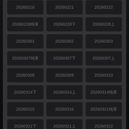
20260216
20260221
20260222
20260228纯享
20260228下
20260228上
20260301
20260302
20260303
20260307纯享
20260307下
20260307上
20260308
20260309
20260310
20260314下
20260314上
20260314纯享
20260315
20260316
20260321纯享
20260321下
20260321上
20260322