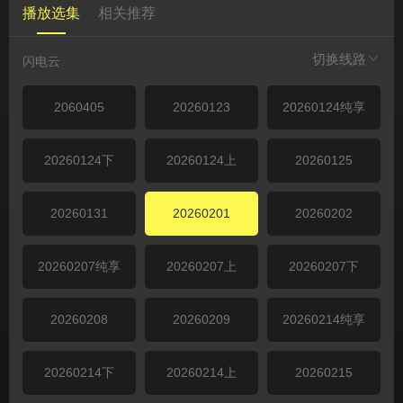
播放选集
相关推荐
切换线路
闪电云
2060405
20260123
20260124纯享
20260124下
20260124上
20260125
20260131
20260201
20260202
20260207纯享
20260207上
20260207下
20260208
20260209
20260214纯享
20260214下
20260214上
20260215