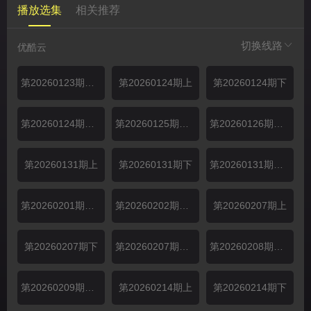
播放选集
相关推荐
切换线路
优酷云
第20260123期主咖人物前传
第20260124期上
第20260124期下
第20260124期纯享
第20260125期上桌吧
第20260126期陪你看
第20260131期上
第20260131期下
第20260131期纯享
第20260201期上桌吧
第20260202期陪你看
第20260207期上
第20260207期下
第20260207期纯享
第20260208期上桌吧
第20260209期陪你看
第20260214期上
第20260214期下