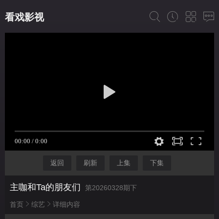
看戏影视
返回
刷新
上集
下集
主咖和Ta的朋友们
第20260328期下
首页
综艺
详细内容