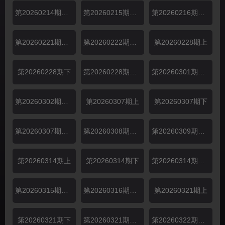
第20260214期纯享
第20260215期上桌吧
第20260216期陪你看
第20260221期春节特辑
第20260222期陪你看
第20260228期上
第20260228期下
第20260228期纯享
第20260301期上桌吧
第20260302期陪你看
第20260307期上
第20260307期下
第20260307期纯享
第20260308期上桌吧
第20260309期陪你看
第20260314期上
第20260314期下
第20260314期纯享
第20260315期上桌吧
第20260316期陪你看
第20260321期上
第20260321期下
第20260321期纯享
第20260322期上桌吧