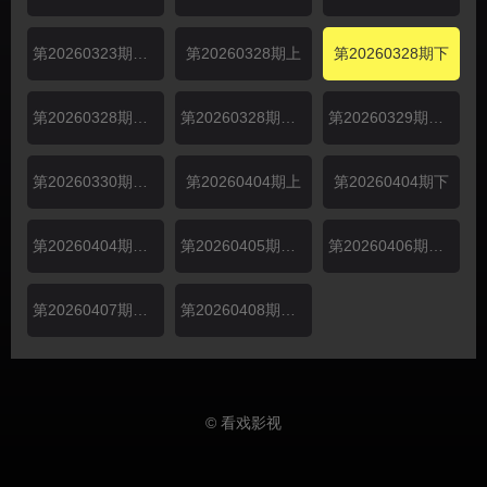
第20260323期陪你看
第20260328期上
第20260328期下
第20260328期纯享
第20260328期陪看特辑
第20260329期上桌吧
第20260330期陪你看
第20260404期上
第20260404期下
第20260404期纯享
第20260405期上桌吧
第20260406期陪你看
第20260407期高光回顾
第20260408期高光回顾
© 看戏影视