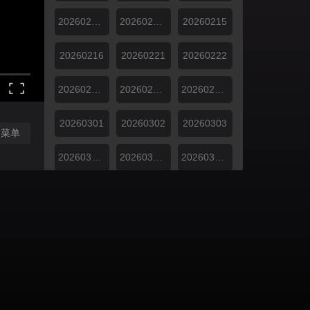
20260214下
20260214上
20260215
20260216
20260221
20260222
20260228纯享
20260228下
20260228上
20260301
20260302
20260303
闭菜单
20260307纯享
20260307下
20260307上
20260308
20260309
20260310
20260314下
20260314上
20260314纯享
20260315
20260316
20260321纯享
20260321下
20260321上
20260322