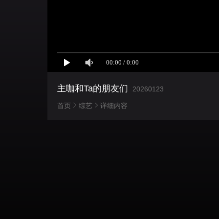
主咖和Ta的朋友们
20260123
首页
综艺
详细内容